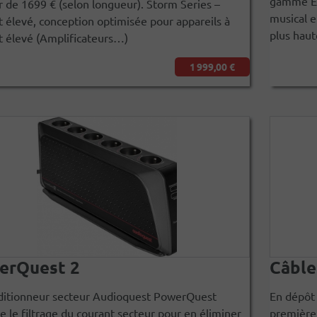
gamme Et
r de 1699 € (selon longueur). Storm Series –
musical e
 élevé, conception optimisée pour appareils à
plus haut
t élevé (Amplificateurs…)
1 999,00 €
erQuest 2
Câble
ditionneur secteur Audioquest PowerQuest
En dépôt 
e le filtrage du courant secteur pour en éliminer
première 