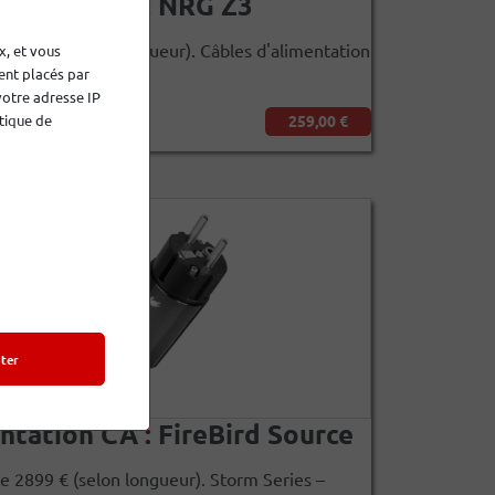
ntation CA : NRG Z3
de 199 € (selon longueur). Câbles d'alimentation
x, et vous
ent placés par
es
votre adresse IP
tique de
259,00 €
ter
ntation CA : FireBird Source
de 2899 € (selon longueur). Storm Series –