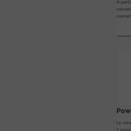
A parti
courant
couran
Pow
Le con
2 assur