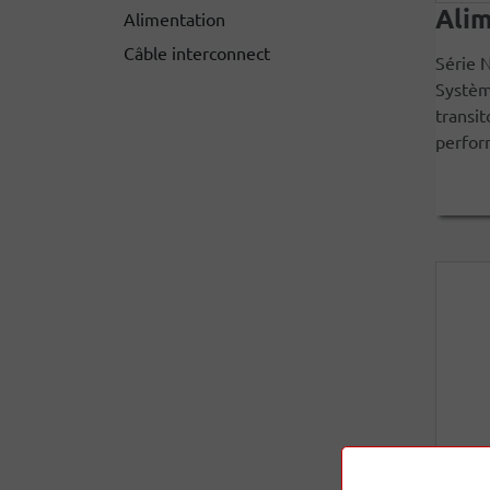
Alim
Alimentation
Câble interconnect
Série 
Systèm
transit
perform