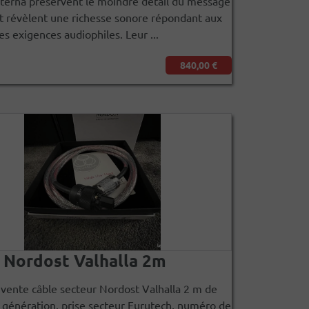
erna préservent le moindre détail du message
t révèlent une richesse sonore répondant aux
es exigences audiophiles. Leur ...
840,00 €
 Nordost Valhalla 2m
vente câble secteur Nordost Valhalla 2 m de
génération, prise secteur Furutech, numéro de