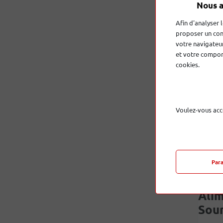
Alim
Nous a
A parti
Afin d'analyser 
proposer un con
CA Y S
votre navigateur
et votre comport
cookies.
Voulez-vous acc
Par
Alim
Sou