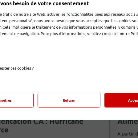
entation CA : NRG Y3
Alime
vons besoin de votre consentement
r de 119 € (selon longueur). Câbles d'alimentation
A partir 
le trafic de notre site Web, activer les fonctionnalités liées aux réseaux sociau
tenu personnalisé, nous avons besoin que vous acceptiez que les cookies soi
eries
CA Z Seri
. Cela impliquera le traitement de vos informations personnelles, y compris 
ement de navigation. Pour plus d'informations, veuillez consulter notre Poli
179,00 €
epter ces cookies ?
amètres
Refuser
Accep
entation CA : Hurricane
Alime
rce
A partir 