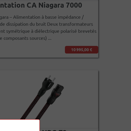
ntation CA Niagara 7000
gara – Alimentation à basse impédance /
e dissipation du bruit Deux transformateurs
nt symétrique à diélectrique polarisé brevetés
de composants sources) ...
10 995,00 €