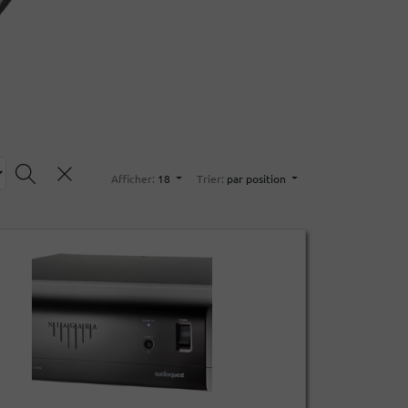
Afficher:
18
Trier:
par position