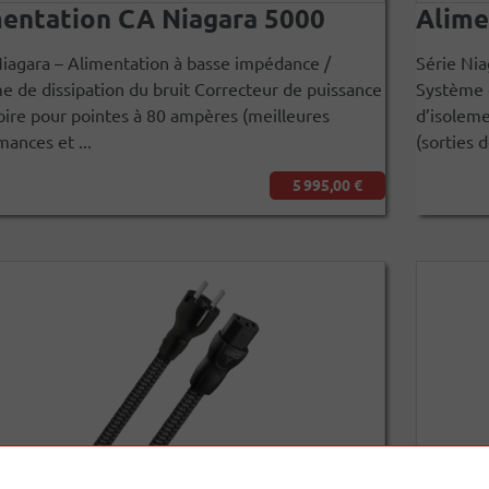
entation CA Niagara 5000
Alime
Niagara – Alimentation à basse impédance /
Série Nia
e de dissipation du bruit Correcteur de puissance
Système d
oire pour pointes à 80 ampères (meilleures
d’isoleme
ances et ...
(sorties 
5 995,00 €