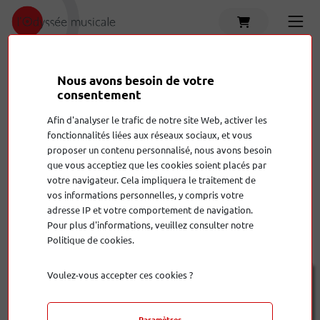
Accueil
Produits
Nous avons besoin de votre
consentement
Ampli casque
Amplificateur hi-fi
C
Afin d'analyser le trafic de notre site Web, activer les
fonctionnalités liées aux réseaux sociaux, et vous
Accessoires
Amplificateur home cinema
C
proposer un contenu personnalisé, nous avons besoin
Produits
que vous acceptiez que les cookies soient placés par
votre navigateur. Cela impliquera le traitement de
vos informations personnelles, y compris votre
adresse IP et votre comportement de navigation.
Afficher:
9
Trier:
plus ancien en premier
Pour plus d'informations, veuillez consulter notre
Politique de cookies.
Voulez-vous accepter ces cookies ?
Paramètres