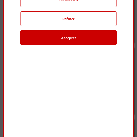
Refuser
Alpha HP
Beta HP
320,00 €
440,00 €
Accepter
Kappa HP
Celesta HP
600,00 €
960,00 €