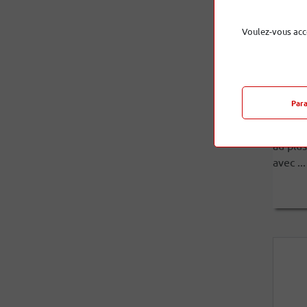
Voulez-vous acc
105
Par
Riche e
AER a é
au plu
avec ...