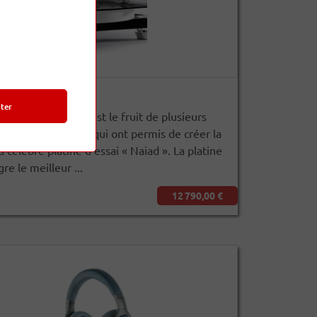
ter
e vinyle Rega Naia est le fruit de plusieurs
 développement, qui ont permis de créer la
 célèbre platine d'essai « Naiad ». La platine
re le meilleur ...
12 790,00 €