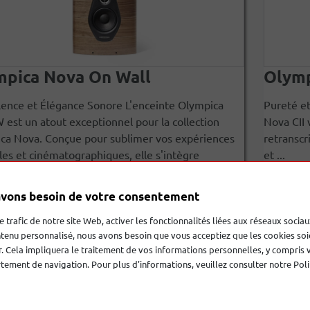
mpica Nova On Wall
Olymp
lence et Élégance Sonore L'enceinte Olympica
Pureté et
est un atout exceptionnel pour la collection
Nova CII 
ca Nova. Conçue pour sublimer vos expériences
retranscr
es et cinématographiques, elle s'intègre
et ...
ieusement à ...
vons besoin de votre consentement
4 500,00 €
le trafic de notre site Web, activer les fonctionnalités liées aux réseaux sociau
tenu personnalisé, nous avons besoin que vous acceptiez que les cookies soi
. Cela impliquera le traitement de vos informations personnelles, y compris 
ement de navigation. Pour plus d'informations, veuillez consulter notre Poli