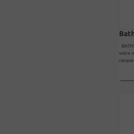
Bat
BATHYS
votre 
casque 