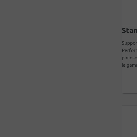
Sta
Suppor
Perfor
philos
la gamm