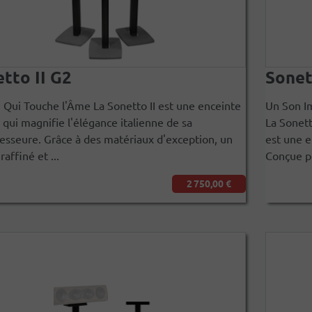
tto II G2
Sonet
 Qui Touche l'Âme La Sonetto II est une enceinte
Un Son Im
 qui magnifie l'élégance italienne de sa
La Sonett
esseure. Grâce à des matériaux d'exception, un
est une e
raffiné et ...
Conçue po
2 750,00 €