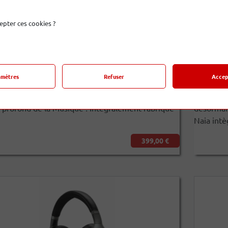
epter ces cookies ?
 AER
Naia
amètres
Refuser
Accep
n détails, polyvalent et puissant, la casque 105
La platin
té créé pour celles & ceux qui souhaitent plonger
années de
s profond de la Musique ! Intégralement fabriqué
désormais
Naia intèg
399,00 €