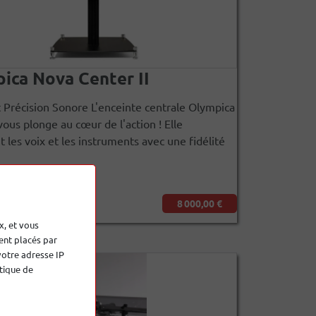
ica Nova Center II
 Précision Sonore L'enceinte centrale Olympica
vous plonge au cœur de l'action ! Elle
it les voix et les instruments avec une fidélité
8 000,00 €
x, et vous
ent placés par
votre adresse IP
tique de