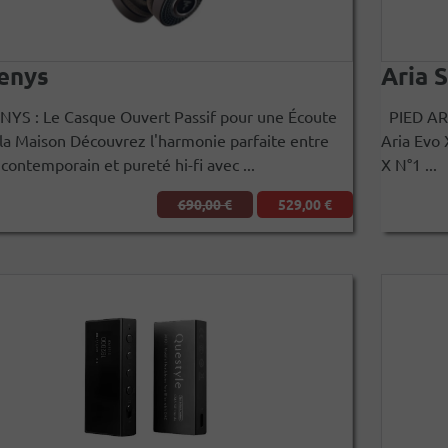
enys
Aria S
S : Le Casque Ouvert Passif pour une Écoute
PIED ARIA
 la Maison Découvrez l'harmonie parfaite entre
Aria Evo 
contemporain et pureté hi-fi avec ...
X N°1 ...
690,00 €
529,00 €