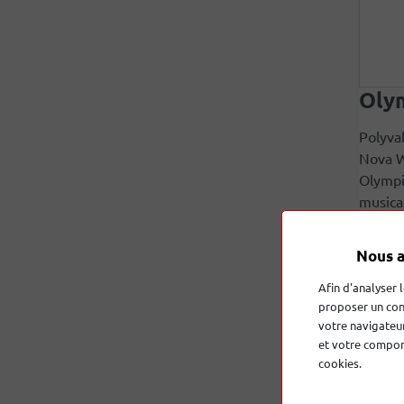
Oly
Polyva
Nova W 
Olympi
musical
harmon
Nous a
Afin d'analyser 
proposer un con
votre navigateur
et votre comport
cookies.