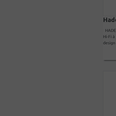
Had
HADENY
Hi-Fi à
design 