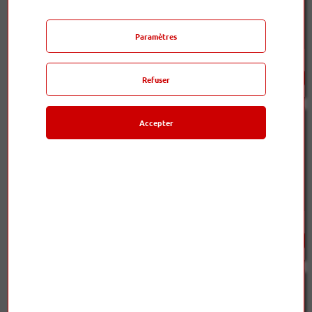
Paramètres
PSX 5.2
SH MKII
699,00 €
759,00 €
Refuser
Accepter
SL MKII
SL Mono MKII
759,00 €
759,00 €