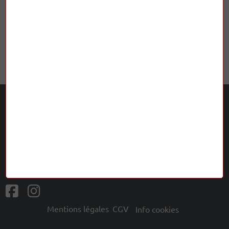
950,00 €
Précédent
1
2
3
4
5
6
…
13
Suivant
L'Odyssée Musicale
5 rue Terrasse 63000 Clermont-Ferrand
ouvert du mardi au samedi de 10h à 12h et de 14h à 19h
04 73 24 91 56
musicaleodyssee@gmail.com
Mentions légales
CGV
Info cookies