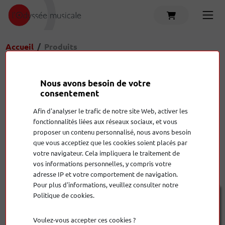
Accueil
Produits
Ampli casque
Amplificateur hi-fi
C
Nous avons besoin de votre
consentement
Accessoires
Amplificateur home cinema
C
Produits
Afin d'analyser le trafic de notre site Web, activer les
fonctionnalités liées aux réseaux sociaux, et vous
proposer un contenu personnalisé, nous avons besoin
que vous acceptiez que les cookies soient placés par
votre navigateur. Cela impliquera le traitement de
Afficher:
27
Trier:
le moins cher en premier
vos informations personnelles, y compris votre
adresse IP et votre comportement de navigation.
Pour plus d'informations, veuillez consulter notre
Politique de cookies.
Voulez-vous accepter ces cookies ?