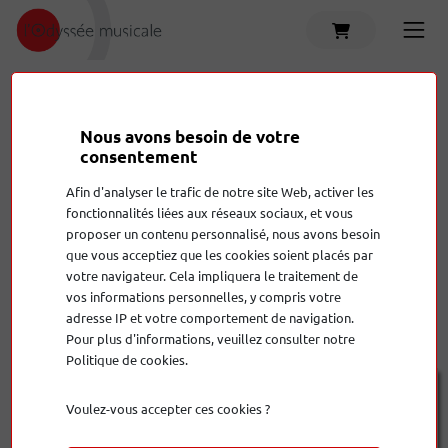
Accueil
Produits
Nous avons besoin de votre
consentement
Ampli casque
Amplificateur hi-fi
C
Afin d'analyser le trafic de notre site Web, activer les
Accessoires
Amplificateur home cinema
C
fonctionnalités liées aux réseaux sociaux, et vous
Produits
proposer un contenu personnalisé, nous avons besoin
que vous acceptiez que les cookies soient placés par
votre navigateur. Cela impliquera le traitement de
vos informations personnelles, y compris votre
Afficher:
18
Trier:
le plus cher en premier
adresse IP et votre comportement de navigation.
Pour plus d'informations, veuillez consulter notre
Politique de cookies.
Voulez-vous accepter ces cookies ?