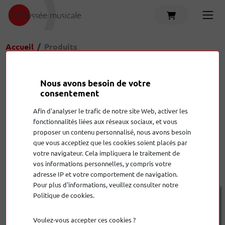
Accueil
Produits
Ampli casque
Amplificateur hi-fi
C
Nous avons besoin de votre
consentement
Accessoires
Amplificateur home cinema
C
Produits
Afin d'analyser le trafic de notre site Web, activer les
fonctionnalités liées aux réseaux sociaux, et vous
proposer un contenu personnalisé, nous avons besoin
que vous acceptiez que les cookies soient placés par
votre navigateur. Cela impliquera le traitement de
Afficher:
27
Trier:
le plus cher en premier
vos informations personnelles, y compris votre
adresse IP et votre comportement de navigation.
Pour plus d'informations, veuillez consulter notre
Politique de cookies.
Voulez-vous accepter ces cookies ?