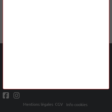
3 999,00 €
3 290,00 €
Précédent
1
2
3
4
5
6
…
13
Suivant
L'Odyssée Musicale
5 rue Terrasse 63000 Clermont-Ferrand
ouvert du mardi au samedi de 10h à 12h et de 14h à 19h
04 73 24 91 56
musicaleodyssee@gmail.com
Mentions légales
CGV
Info cookies