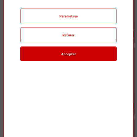
Paramètres
HEED LAGRANGE
AAdac
4 790,00 €
4 750,00 €
Refuser
Accepter
Concertino G4
Aethos
4 750,00 €
4 690,00 €