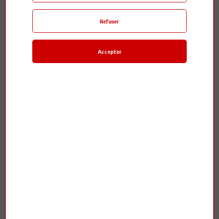
3 990,00 €
8 000,00 €
Refuser
Accepter
Câble Nordost Valhalla
Waterfall Victoria
2m
Occasion
Occasion
3 300,00 €
4 500,00 €
1 500,00 €
1 500,00 €