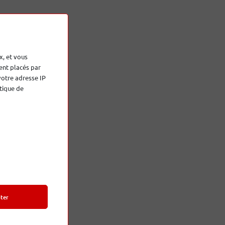
orter la
x, et vous
-room et
ent placés par
radio en
votre adresse IP
tique de
ter