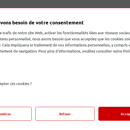
vons besoin de votre consentement
e à Clermont-Ferrand dans le Puy-de-Dôme, vous propose d’app
le trafic de notre site Web, activer les fonctionnalités liées aux réseaux sociau
s radios vintage : Bluetooth, FM, jack 3,5 mm, Wi-Fi multi
tenu personnalisé, nous avons besoin que vous acceptiez que les cookies soi
offre également la possibilité de redonner vie à votre ancienne 
. Cela impliquera le traitement de vos informations personnelles, y compris 
ement de navigation. Pour plus d'informations, veuillez consulter notre Poli
epter ces cookies ?
amètres
Refuser
Accep