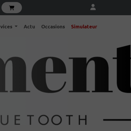
rvices
Actu
Occasions
Simulateur