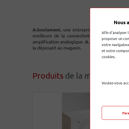
Nous a
A.bsolument
, une entreprise familiale basé
Afin d'analyser 
meilleure de la connectivité moderne sur de
proposer un con
amplification analogique.
A.bsolument
, vous 
votre navigateur
la déposant au magasin.
et votre comport
cookies.
Produits
de la marque
Voulez-vous acc
Par