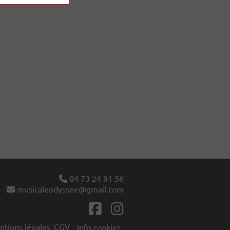
04 73 24 91 56
musicaleodyssee@gmail.com
tions légales
CGV
Info cookies