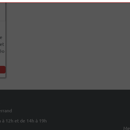
te
et
réo
e
errand
 à 12h et de 14h à 19h
Men