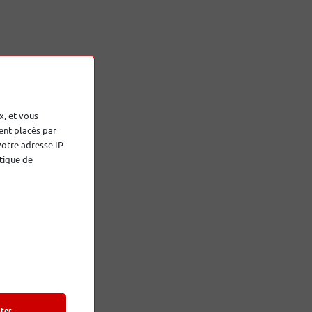
la
ntes
x, et vous
novants
ent placés par
 et
votre adresse IP
tique de
ter