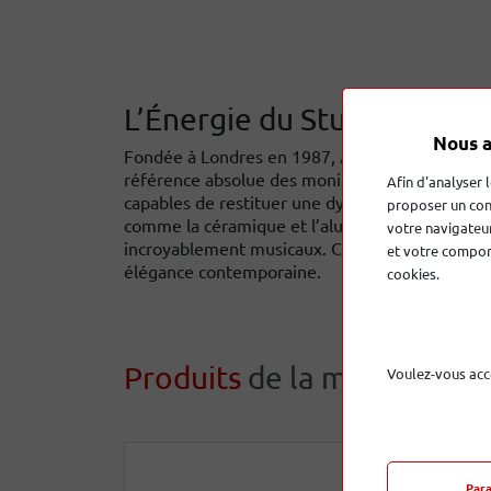
L’Énergie du Studio dans v
Nous a
Fondée à Londres en 1987,
Acoustic Energy
s
référence absolue des moniteurs de studio. La 
Afin d'analyser 
capables de restituer une dynamique percutante 
proposer un con
comme la céramique et l’aluminium, Acoustic E
votre navigateur
incroyablement musicaux. Choisir Acoustic Energ
et votre comport
élégance contemporaine.
cookies.
Produits
de la marque
Voulez-vous acc
Par