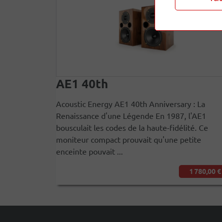
AE1 40th
Acoustic Energy AE1 40th Anniversary : La
Renaissance d'une Légende En 1987, l'AE1
bousculait les codes de la haute-fidélité. Ce
moniteur compact prouvait qu'une petite
enceinte pouvait ...
1 780,00 €