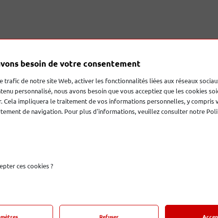
otre Salon
vons besoin de votre consentement
’est immédiatement imposée grâce à sa célèbre AE1, devenue 
philosophie de la marque reste inchangée : concevoir des encei
le trafic de notre site Web, activer les fonctionnalités liées aux réseaux sociau
sans jamais sacrifier la fidélité. En utilisant des matériaux in
tenu personnalisé, nous avons besoin que vous acceptiez que les cookies soi
nergy propose des systèmes acoustiques rapides, transparents
. Cela impliquera le traitement de vos informations personnelles, y compris 
y, c’est s’offrir l’héritage du monitoring britannique avec une
ement de navigation. Pour plus d'informations, veuillez consulter notre Poli
epter ces cookies ?
amètres
Refuser
Accep