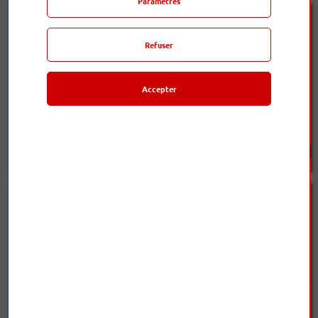
Paramètres
Refuser
Accepter
Alimentation CA Niagara
Alimentation CA Niagara
5000
7000
5 995,00 €
10 995,00 €
Alimentation CA : NRG
Alimentation CA : NRG Z3
Y3