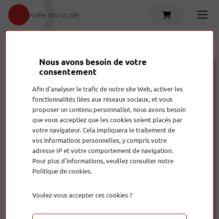
Accueil
Produits
Alimentation CA Niagara 7000
Nous avons besoin de votre
Audioquest
consentement
Alimentation CA Niagara 7000
Afin d'analyser le trafic de notre site Web, activer les
fonctionnalités liées aux réseaux sociaux, et vous
proposer un contenu personnalisé, nous avons besoin
10 995,00 €
que vous acceptiez que les cookies soient placés par
votre navigateur. Cela impliquera le traitement de
vos informations personnelles, y compris votre
Quantité
adresse IP et votre comportement de navigation.
Pour plus d'informations, veuillez consulter notre
Politique de cookies.
Ajouter au panier
Voulez-vous accepter ces cookies ?
Nous
sommes là pour vous conseiller !