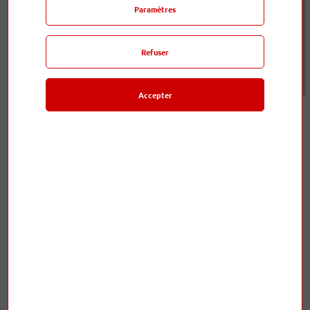
Paramètres
Disponible sous 15 jours
Refuser
alimentation-ca-niagara-7000
Accepter
Présentation
du produit
Série Niagara – Alimentation à basse impédance / Système