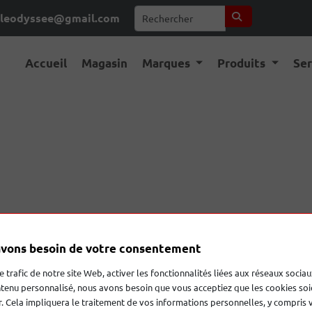
leodyssee@gmail.com
Accueil
Magasin
Marques
Produits
Se
vons besoin de votre consentement
n est de vous faire redécouvrir votre musique grâce a un consei
le trafic de notre site Web, activer les fonctionnalités liées aux réseaux sociau
tenu personnalisé, nous avons besoin que vous acceptiez que les cookies soi
bjectif de comprendre vos besoins car chaque projet musical es
. Cela impliquera le traitement de vos informations personnelles, y compris 