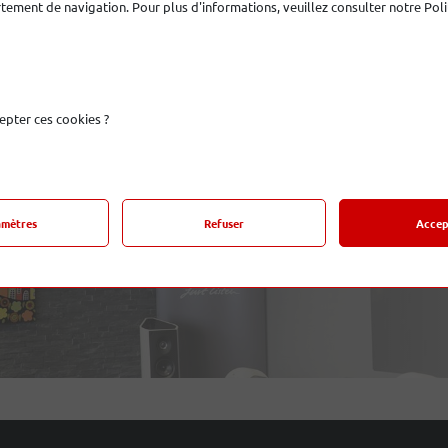
ement de navigation. Pour plus d'informations, veuillez consulter notre Poli
endant, un choix de produits testés et sélectionnés par des ex
s auditoriums.
re propre aventure auditive !
epter ces cookies ?
amètres
Refuser
Accep
Besoin d'assistance, contactez-