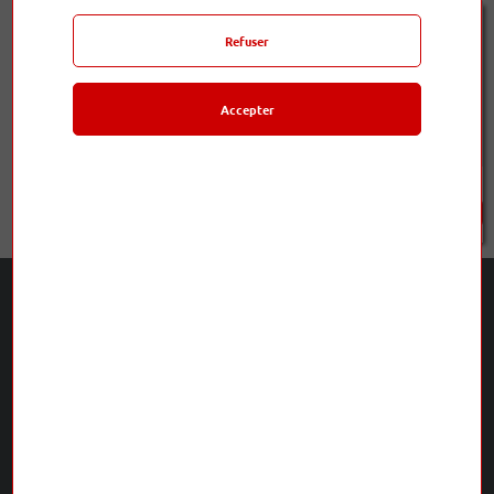
Refuser
Accepter
M 30.2
M 40.2
1 100,00 €
1 300,00 €
L'Odyssée Musicale
5 rue Terrasse 63000 Clermont-Ferrand
ouvert du mardi au samedi de 10h à 12h et de 14h à 19h
04 73 24 91 56
musicaleodyssee@gmail.com