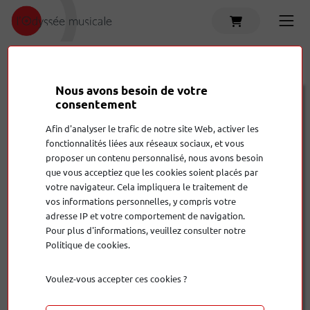
Accueil
Produits
M 30.2
Nous avons besoin de votre
Ton Träger.audio
M 30.2
consentement
Afin d'analyser le trafic de notre site Web, activer les
1 100,00 €
fonctionnalités liées aux réseaux sociaux, et vous
proposer un contenu personnalisé, nous avons besoin
que vous acceptiez que les cookies soient placés par
Quantité
votre navigateur. Cela impliquera le traitement de
vos informations personnelles, y compris votre
adresse IP et votre comportement de navigation.
Pour plus d'informations, veuillez consulter notre
Politique de cookies.
Ajouter au panier
Nous
sommes là pour vous conseiller !
Voulez-vous accepter ces cookies ?