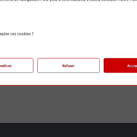
.4
s
epter ces cookies ?
€
amètres
Refuser
Accep
e