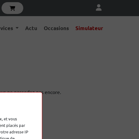
rvices
Actu
Occasions
Simulateur
vous ne possedez pas encore.
x, et vous
ent placés par
votre adresse IP
tique de