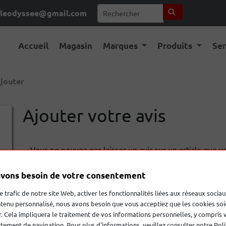
leodyssee@gmail.com
Accueil
Magasin
Marques
Produits
Se
jouter
Ajouter votre avis
Vous ne pouvez pas laisser un avis sur un article que 
vons besoin de votre consentement
le trafic de notre site Web, activer les fonctionnalités liées aux réseaux sociau
tenu personnalisé, nous avons besoin que vous acceptiez que les cookies soi
. Cela impliquera le traitement de vos informations personnelles, y compris 
ement de navigation. Pour plus d'informations, veuillez consulter notre Poli