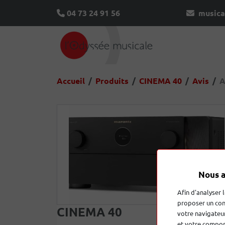
04 73 24 91 56
musica
Accueil
Produits
CINEMA 40
Avis
A
Nous a
Afin d'analyser 
proposer un con
CINEMA 40
votre navigateur
et votre comport