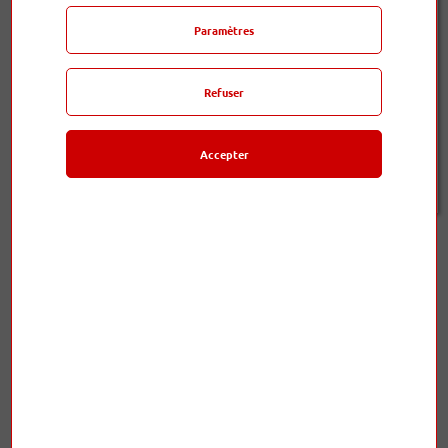
Ajouter au panier
Paramètres
Nous
sommes là pour vous conseiller !
Refuser
Disponible sous 15 jours
Accepter
donizetti-anniversary