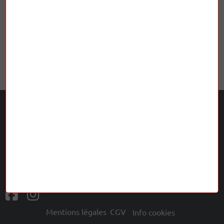
3 300,00 €
4 500,00 €
1 500,00 €
1 500,00 €
L'Odyssée Musicale
5 rue Terrasse 63000 Clermont-Ferrand
ouvert du mardi au samedi de 10h à 12h et de 14h à 19h
04 73 24 91 56
musicaleodyssee@gmail.com
Mentions légales
CGV
Info cookies