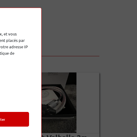
x, et vous
ent placés par
votre adresse IP
tique de
ter