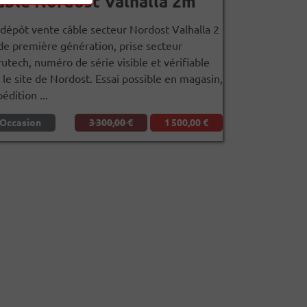
âble Nordost Valhalla 2m
dépôt vente câble secteur Nordost Valhalla 2
e première génération, prise secteur
utech, numéro de série visible et vérifiable
 le site de Nordost. Essai possible en magasin,
édition ...
Occasion
3 300,00 €
1 500,00 €