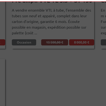
Pré ampli VTL TL 5.5 + ST 150
C
A vendre ensemble VTL à tube, l’ensemble des
En 
tubes son neuf et appairé, complet dans leur
m d
carton d’origine, garantie 6 mois. Écoute
Fur
possible en magasin, expédition possible sur
sur
palette (coût ...
exp
€
Occasion
15 500,00 €
8 000,00 €