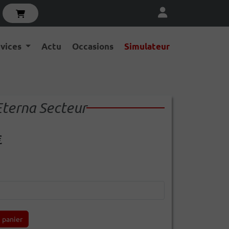
rvices
Actu
Occasions
Simulateur
Eterna Secteur
€
 panier