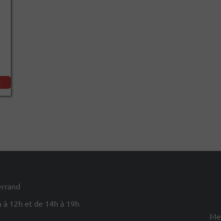
€
e
errand
 à 12h et de 14h à 19h
Men