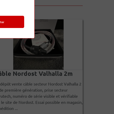
ter
âble Nordost Valhalla 2m
dépôt vente câble secteur Nordost Valhalla 2
e première génération, prise secteur
utech, numéro de série visible et vérifiable
 le site de Nordost. Essai possible en magasin,
édition ...