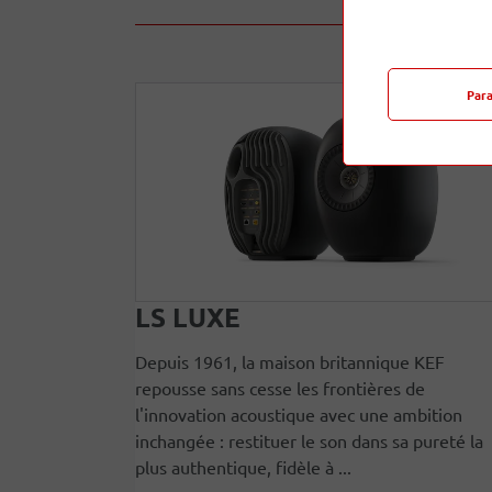
Par
LS LUXE
Depuis 1961, la maison britannique KEF
repousse sans cesse les frontières de
l'innovation acoustique avec une ambition
inchangée : restituer le son dans sa pureté la
plus authentique, fidèle à ...