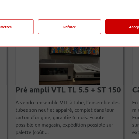
Derniers produits
amètres
Refuser
Accep
Pré ampli VTL TL 5.5 + ST 150
C
A vendre ensemble VTL à tube, l’ensemble des
En 
tubes son neuf et appairé, complet dans leur
m d
carton d’origine, garantie 6 mois. Écoute
Fur
possible en magasin, expédition possible sur
sur
palette (coût ...
exp