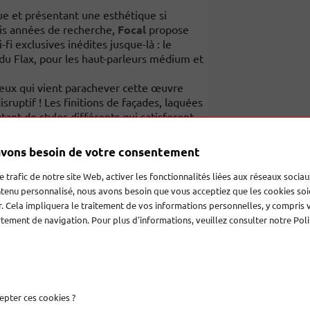
e et présentant une esthétique si
ois années de recherche,
Focal
propose
fi exclusives inédites jusque-là : le
 du Flax, pour les haut-parleurs médium et
cieux qui vient parachever cette œuvre
uptif ! Les finitions de façades, laquées
ant de styles différents qui satisferont
ign très tendance, la star de votre
vons besoin de votre consentement
le trafic de notre site Web, activer les fonctionnalités liées aux réseaux sociau
tenu personnalisé, nous avons besoin que vous acceptiez que les cookies soi
es
. Cela impliquera le traitement de vos informations personnelles, y compris 
ement de navigation. Pour plus d'informations, veuillez consulter notre Poli
epter ces cookies ?