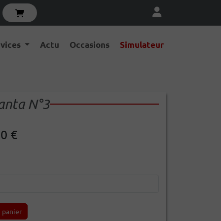
rvices
Actu
Occasions
Simulateur
anta N°3
00 €
 panier