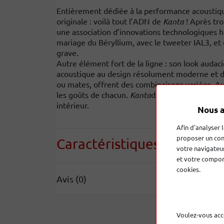
Entièrement dédiée à la performance acoustiqu
originale : voilà tout l’ADN de
Kanta
! Après tr
une association d’innovations technologiques hi-
mariage du Béryllium, avec le tweeter IAL3, et
grave.
Autre élément fort de la ligne : son look auda
acoustique au design résolument moderne et disr
ou mates, offrent des combinaisons variées. Aut
les goûts de chacun.
Kanta
devient un objet des
intérieur.
Nous a
Afin d'analyser 
proposer un con
Caractéristiques
techniqu
votre navigateur
et votre comport
cookies.
Avis (0)
Voulez-vous acc