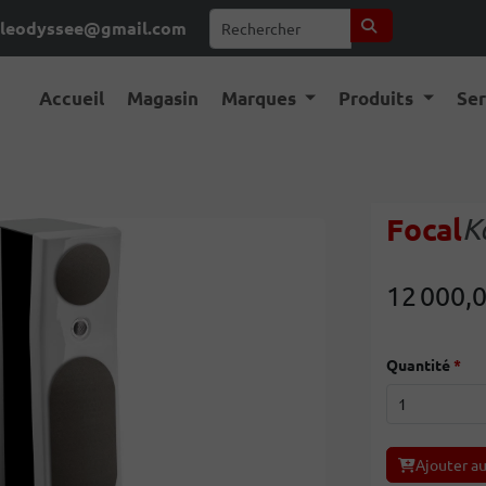
leodyssee@gmail.com
Accueil
Magasin
Marques
Produits
Se
Focal
K
12 000,
Quantité
Ajouter au