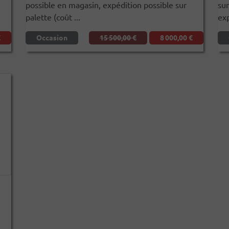
possible en magasin, expédition possible sur
sur
palette (coût ...
exp
€
Occasion
15 500,00 €
8 000,00 €