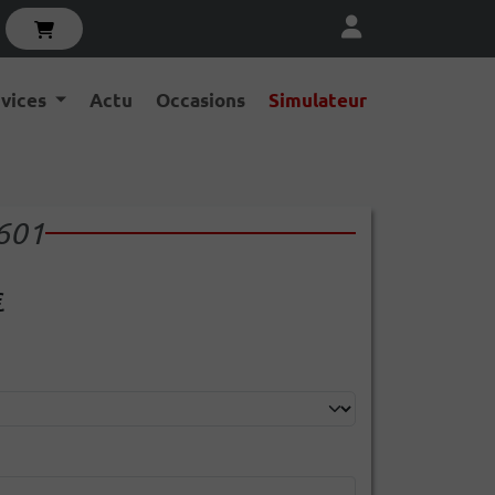
rvices
Actu
Occasions
Simulateur
601
€