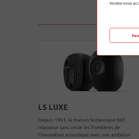
Voulez-vous acc
Par
LS LUXE
Depuis 1961, la maison britannique KEF
repousse sans cesse les frontières de
l'innovation acoustique avec une ambition