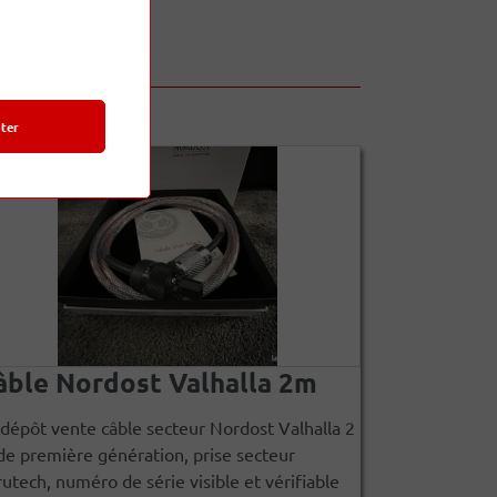
ter
âble Nordost Valhalla 2m
dépôt vente câble secteur Nordost Valhalla 2
e première génération, prise secteur
utech, numéro de série visible et vérifiable