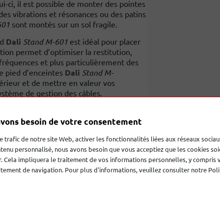
i-ci, il est possible de monter des pointes
es vibrations et résonances ou des patins
601
sont montés sur un sol fragile.
ed
Dali
Stand M-601
est idéal pour placer
ition permet d’optimiser la restitution,
fréquences et plus particulièrement des
ce pied d’enceintes
Dali
Stand M-
érieur et de mettre en valeur vos
stème de gestion des câbles.
n idéale pour profiter pleinement de vos
des vibrations néfastes et en optimisant
vons besoin de votre consentement
le trafic de notre site Web, activer les fonctionnalités liées aux réseaux sociau
tenu personnalisé, nous avons besoin que vous acceptiez que les cookies soi
. Cela impliquera le traitement de vos informations personnelles, y compris 
es
ement de navigation. Pour plus d'informations, veuillez consulter notre Poli