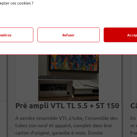
epter ces cookies ?
Derniers produits
amètres
Refuser
Accep
Pré ampli VTL TL 5.5 + ST 150
C
A vendre ensemble VTL à tube, l’ensemble des
En 
tubes son neuf et appairé, complet dans leur
m d
carton d’origine, garantie 6 mois. Écoute
Fur