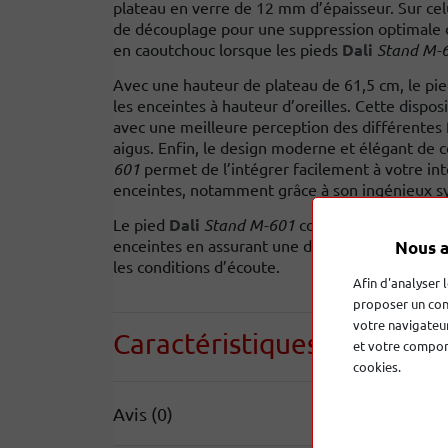
plateau en verre de 12 mm d’épaisseur. Sur celu
de découplage pour une suppression optimale d
en caoutchouc lorsque les pieds
Dali
Stand M-
Avec une hauteur de plateau de 61,5 cm, le pi
les enceintes à hauteur d’oreilles. Cette dispos
avec une meilleure perception des différentes 
aigus. Enfin, le design moderne et élégant de 
601
permet de l’intégrer facilement à votre int
enceintes, notamment grâce à son ingénieux sy
Le pied
Dali
Stand M-601
constitue une solutio
enceintes en assurant une dispersion optimale 
Nous a
les conditions d’écoute.
Afin d'analyser 
proposer un con
votre navigateur
Caractéristiques
techniqu
et votre comport
cookies.
Avis (0)