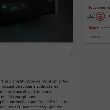
Nous
sommes l
E
Disponible s
ma8950
x
tise d'amplification de McIntosh et les
omposant de système audio stéréo
améliorations de performance
réo déjà exceptionnel.
uipé d'une section numérique DA2 haut de
er, Power Guard et Sentry Monitor.