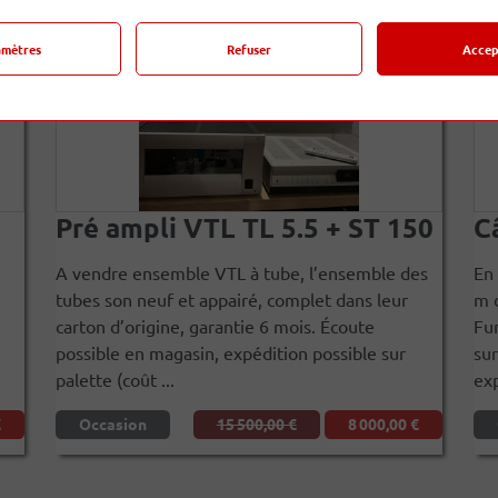
amètres
Refuser
Accep
Pré ampli VTL TL 5.5 + ST 150
C
A vendre ensemble VTL à tube, l’ensemble des
En 
tubes son neuf et appairé, complet dans leur
m d
carton d’origine, garantie 6 mois. Écoute
Fur
possible en magasin, expédition possible sur
sur
palette (coût ...
exp
€
Occasion
15 500,00 €
8 000,00 €