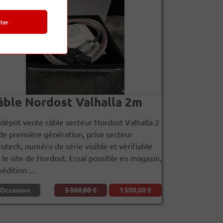
ter
âble Nordost Valhalla 2m
dépôt vente câble secteur Nordost Valhalla 2
e première génération, prise secteur
utech, numéro de série visible et vérifiable
 le site de Nordost. Essai possible en magasin,
édition ...
Occasion
3 300,00 €
1 500,00 €