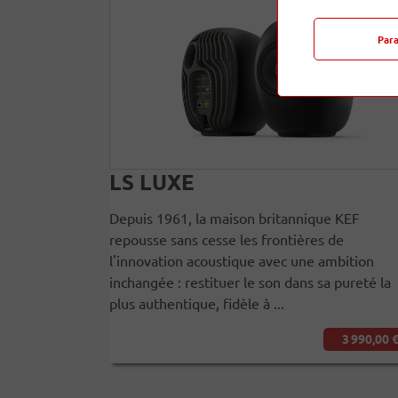
Par
LS LUXE
Depuis 1961, la maison britannique KEF
repousse sans cesse les frontières de
l'innovation acoustique avec une ambition
inchangée : restituer le son dans sa pureté la
plus authentique, fidèle à ...
3 990,00 