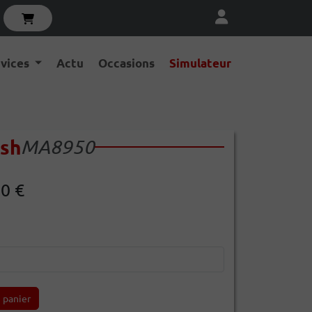
rvices
Actu
Occasions
Simulateur
sh
MA8950
00 €
 panier