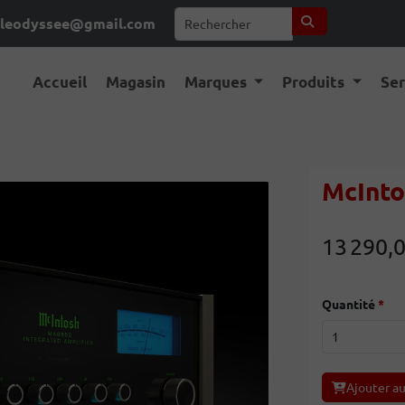
leodyssee@gmail.com
Accueil
Magasin
Marques
Produits
Se
McInto
13 290,
Quantité
Ajouter au