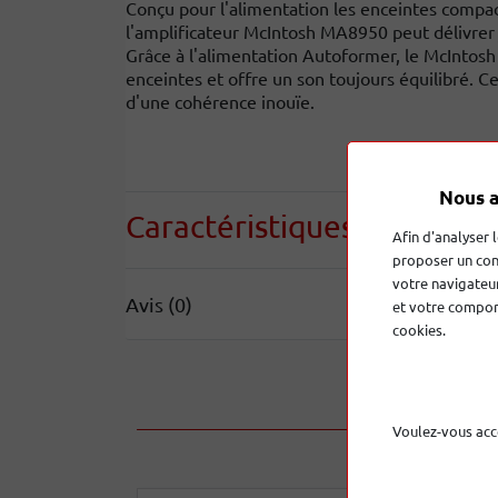
Conçu pour l'alimentation les enceintes compac
l'amplificateur McIntosh MA8950 peut délivrer 
Grâce à l'alimentation Autoformer, le McIntosh
enceintes et offre un son toujours équilibré. Ce
d'une cohérence inouïe.
Nous a
Caractéristiques
techniqu
Afin d'analyser 
proposer un con
votre navigateur
Avis (0)
et votre comport
cookies.
Voulez-vous acc