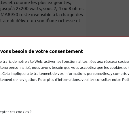
tes et colonne les plus exigeantes,
jusqu'à 2x200 watts, sous 2, 4 ou 8 ohms.
 MA8950 reste insensible à la charge des
t ampli délivre un son d'une richesse et
vons besoin de votre consentement
es
le trafic de notre site Web, activer les fonctionnalités liées aux réseaux sociau
tenu personnalisé, nous avons besoin que vous acceptiez que les cookies soi
. Cela impliquera le traitement de vos informations personnelles, y compris 
ement de navigation. Pour plus d'informations, veuillez consulter notre Poli
Derniers produits
epter ces cookies ?