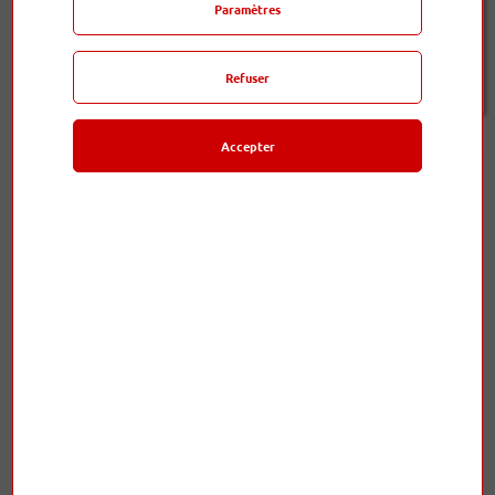
Paramètres
En stock - expédié en 24h (jours ouvrés)
Refuser
osiris
Accepter