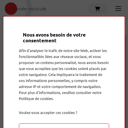
Accueil
Produits
Osiris
Nous avons besoin de votre
Rega
Osiris
consentement
Afin d'analyser le trafic de notre site Web, activer les
10 790,00 €
fonctionnalités liées aux réseaux sociaux, et vous
proposer un contenu personnalisé, nous avons besoin
que vous acceptiez que les cookies soient placés par
votre navigateur. Cela impliquera le traitement de
Quantité
vos informations personnelles, y compris votre
adresse IP et votre comportement de navigation.
Pour plus d'informations, veuillez consulter notre
Politique de cookies.
Ajouter au panier
Voulez-vous accepter ces cookies ?
Nous
sommes là pour vous conseiller !
EXPOSÉ EN MAGASIN