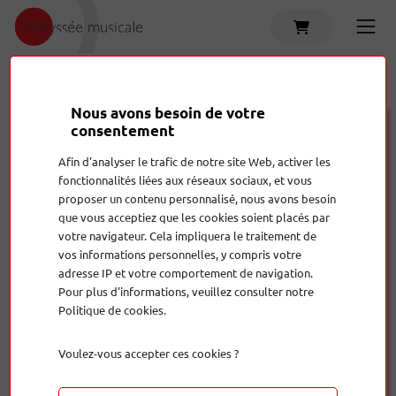
Accueil
Produits
RB78
Nous avons besoin de votre
Rega
RB78
consentement
Afin d'analyser le trafic de notre site Web, activer les
109,00 €
fonctionnalités liées aux réseaux sociaux, et vous
proposer un contenu personnalisé, nous avons besoin
que vous acceptiez que les cookies soient placés par
Quantité
votre navigateur. Cela impliquera le traitement de
vos informations personnelles, y compris votre
adresse IP et votre comportement de navigation.
Pour plus d'informations, veuillez consulter notre
Politique de cookies.
Ajouter au panier
Voulez-vous accepter ces cookies ?
Nous
sommes là pour vous conseiller !
EXPOSÉ EN MAGASIN