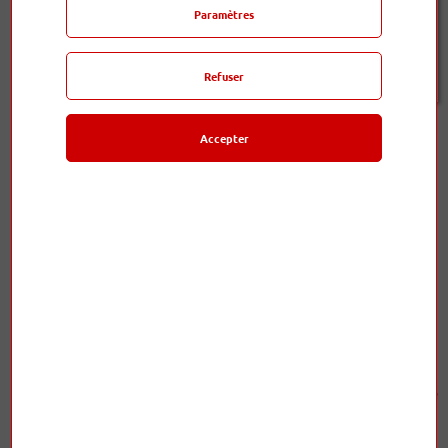
Paramètres
En stock - expédié en 24h (jours ouvrés)
Refuser
rb78
Accepter