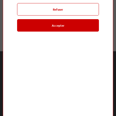
Ajouter votre avis
Refuser
Info
Accepter
Il n'y a aucun avis
L'Odyssée Musicale
5 rue Terrasse 63000 Clermont-Ferrand
ouvert du mardi au samedi de 10h à 12h et de 14h à 19h
04 73 24 91 56
musicaleodyssee@gmail.com
Mentions légales
CGV
Info cookies