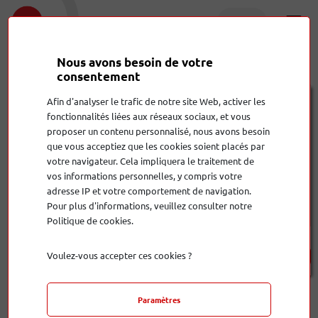
Nous avons besoin de votre
Accueil
Produits
Renaissance ESL 15A
Avis
consentement
Afin d'analyser le trafic de notre site Web, activer les
fonctionnalités liées aux réseaux sociaux, et vous
proposer un contenu personnalisé, nous avons besoin
que vous acceptiez que les cookies soient placés par
votre navigateur. Cela impliquera le traitement de
vos informations personnelles, y compris votre
adresse IP et votre comportement de navigation.
Pour plus d'informations, veuillez consulter notre
Politique de cookies.
Renaissance ESL 15A
Voulez-vous accepter ces cookies ?
33 000,00 €
Avis
Paramètres
0 votes