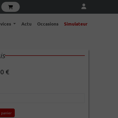
rvices
Actu
Occasions
Simulateur
is
00 €
 panier