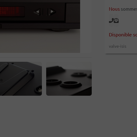
Nous
sommes l
Disponible s
valve-isis