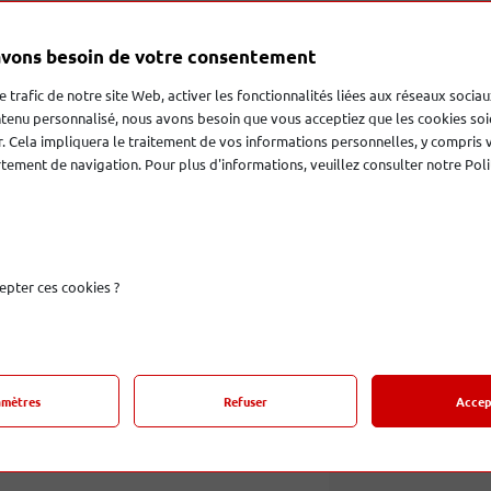
vons besoin de votre consentement
le trafic de notre site Web, activer les fonctionnalités liées aux réseaux sociau
nieur en électronique en chef de la marque
tenu personnalisé, nous avons besoin que vous acceptiez que les cookies soi
concept d'un lecteur de CD utilisant des
. Cela impliquera le traitement de vos informations personnelles, y compris 
 ont été largement utilisées dans
ement de navigation. Pour plus d'informations, veuillez consulter notre Poli
 des enregistrements des années 1950 à
un lecteur de CD à tubes pour correspondre
ications.
ques et USB que celles trouvées dans la
 analogique est basé sur un tube avec un
epter ces cookies ?
 triple mica 5814A (ECC82/12AU7) de
ionnaire convertisseur numérique-analogique
amètres
Refuser
Accep
es