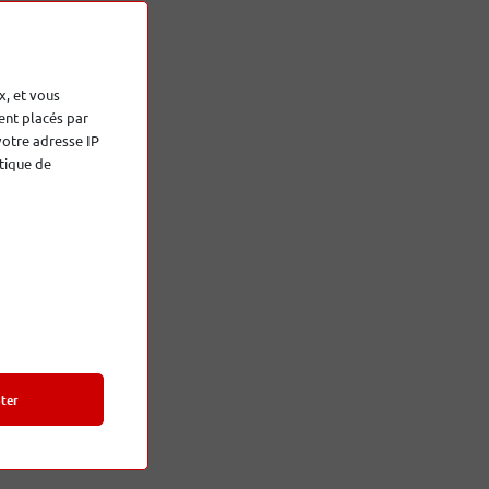
x, et vous
ent placés par
votre adresse IP
tique de
ter