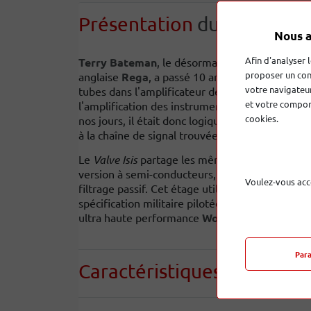
Présentation
du produit
Nous a
Afin d'analyser 
Terry Bateman
, le désormais légendaire ingé
proposer un con
anglaise
Rega
, a passé 10 ans à rechercher le 
votre navigateur
tubes dans l'amplificateur de sortie. Les tubes
et votre comport
l'amplification des instruments de musique et
cookies.
nos jours, il était donc logique de développer 
à la chaîne de signal trouvée dans de telles appl
Le
Valve Isis
partage les mêmes sections numéri
version à semi-conducteurs, cependant, l'étage
Voulez-vous acc
filtrage passif. Cet étage utilise deux triodes
spécification militaire pilotées par le révolut
ultra haute performance
Wolfson
WM8741
.
Par
Caractéristiques
techniqu