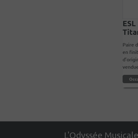
ESL 
Tita
Paire 
en fini
d’origi
vendue 
Occ
L'Odyssée Musical