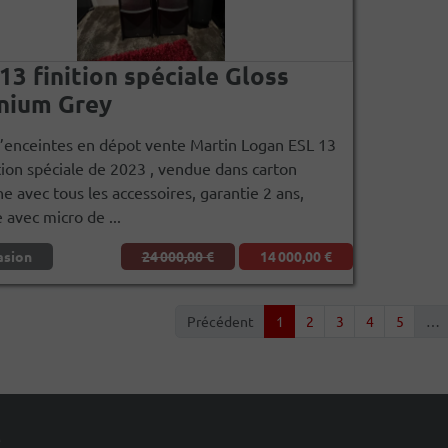
13 finition spéciale Gloss
nium Grey
d’enceintes en dépot vente Martin Logan ESL 13
tion spéciale de 2023 , vendue dans carton
ne avec tous les accessoires, garantie 2 ans,
avec micro de ...
asion
24 000,00 €
14 000,00 €
Précédent
1
2
3
4
5
…
e