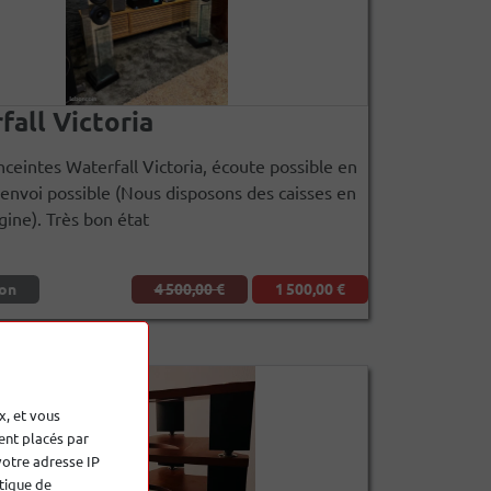
fall Victoria
nceintes Waterfall Victoria, écoute possible en
envoi possible (Nous disposons des caisses en
igine). Très bon état
on
4 500,00 €
1 500,00 €
x, et vous
ent placés par
votre adresse IP
tique de