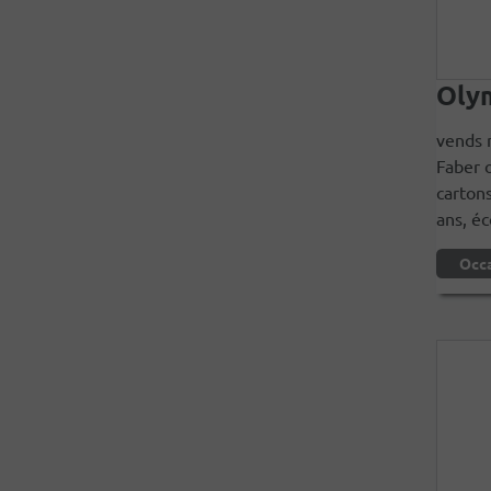
Olym
vends 
Faber 
cartons
ans, éc
Occ