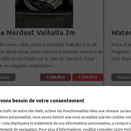
e Nordost Valhalla 2m
Water
ôt vente câble secteur Nordost Valhalla 2 m de
Paire d'e
re génération, prise secteur Furutech, numéro de
magasin, 
isible et vérifiable sur le site de Nordost. Essai
bois d'or
e en magasin, expédition ...
asion
3 300,00 €
1 500,00 €
Occasi
vons besoin de votre consentement
le trafic de notre site Web, activer les fonctionnalités liées aux réseaux sociau
tenu personnalisé, nous avons besoin que vous acceptiez que les cookies soi
. Cela impliquera le traitement de vos informations personnelles, y compris 
ement de navigation. Pour plus d'informations, veuillez consulter notre Poli