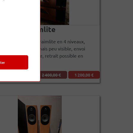
e Hi-fi Fraimlite
exposition Naim Fraimlite en 4 niveaux,
marques d’usage mais peu visible, envoi
avec carton d’origine, retrait possible en
rès bon état
ter
on
2 400,00 €
1 200,00 €