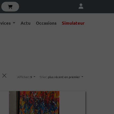
rvices
Actu
Occasions
Simulateur
Afficher:
9
Trier:
plus récent en premier