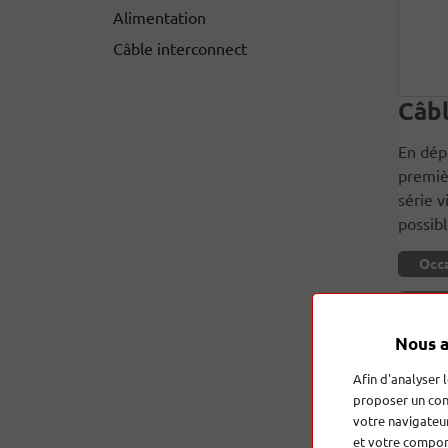
Alimentation
Câble interconnect
Câbl
En dép
premiè
série v
possibl
Occ
Nous a
Afin d'analyser 
proposer un con
votre navigateur
et votre comport