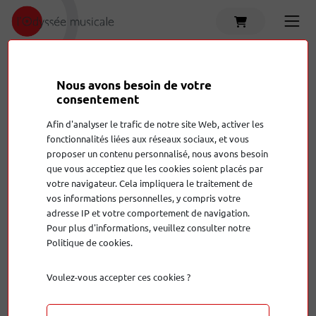
Accueil
Produits
Câble secteur / Conditionneur
Nous avons besoin de votre
consentement
Ampli casque
Amplificateur hi-fi
C
Afin d'analyser le trafic de notre site Web, activer les
Accessoires
Amplificateur home cinema
C
fonctionnalités liées aux réseaux sociaux, et vous
proposer un contenu personnalisé, nous avons besoin
que vous acceptiez que les cookies soient placés par
votre navigateur. Cela impliquera le traitement de
vos informations personnelles, y compris votre
adresse IP et votre comportement de navigation.
Pour plus d'informations, veuillez consulter notre
Politique de cookies.
Voulez-vous accepter ces cookies ?
Câble secteur / Conditionneur